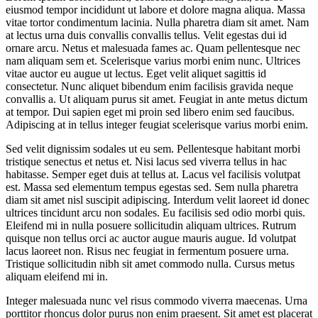
eiusmod tempor incididunt ut labore et dolore magna aliqua. Massa
vitae tortor condimentum lacinia. Nulla pharetra diam sit amet. Nam
at lectus urna duis convallis convallis tellus. Velit egestas dui id
ornare arcu. Netus et malesuada fames ac. Quam pellentesque nec
nam aliquam sem et. Scelerisque varius morbi enim nunc. Ultrices
vitae auctor eu augue ut lectus. Eget velit aliquet sagittis id
consectetur. Nunc aliquet bibendum enim facilisis gravida neque
convallis a. Ut aliquam purus sit amet. Feugiat in ante metus dictum
at tempor. Dui sapien eget mi proin sed libero enim sed faucibus.
Adipiscing at in tellus integer feugiat scelerisque varius morbi enim.
Sed velit dignissim sodales ut eu sem. Pellentesque habitant morbi
tristique senectus et netus et. Nisi lacus sed viverra tellus in hac
habitasse. Semper eget duis at tellus at. Lacus vel facilisis volutpat
est. Massa sed elementum tempus egestas sed. Sem nulla pharetra
diam sit amet nisl suscipit adipiscing. Interdum velit laoreet id donec
ultrices tincidunt arcu non sodales. Eu facilisis sed odio morbi quis.
Eleifend mi in nulla posuere sollicitudin aliquam ultrices. Rutrum
quisque non tellus orci ac auctor augue mauris augue. Id volutpat
lacus laoreet non. Risus nec feugiat in fermentum posuere urna.
Tristique sollicitudin nibh sit amet commodo nulla. Cursus metus
aliquam eleifend mi in.
Integer malesuada nunc vel risus commodo viverra maecenas. Urna
porttitor rhoncus dolor purus non enim praesent. Sit amet est placerat