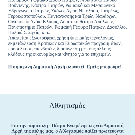
Βούντενης, Κάστρο Πατρών, Ρωμαϊκό και Μεσαιωνικό
Υδραγωγείο Πατρών, Σκάλες Αγίου Νικολάου, Πατρέως,
Γεροκωστοπούλου, Παντανάσσης και Τριών Ναυάρχων,
Οινοποιείο Αχάια Κλάους, Δημοτικό θέατρο Απόλλων,
Πανεπιστήμιο Πατρών, Ρωμαϊκή Γέφυρα Πατρών, Δασύλλιο,
Παλαιά Σφαγεία, κ.α..
Απαιτείται εξωστρέφεια, χρήση ψηφιακής τεχνολογίας,
εκμετάλλευση Κρατικών και Ευρωπαϊκών προγραμμάτων,
προσέλκυση επενδυτών, διασύνδεση με τους άλλους
κλάδους της οικονομίας και κίνητρα για το επιχειρείν.
Η σημερινή Δημοτική Αρχή αδυνατεί. Εμείς μπορούμε!
Αθλητισμός
Για την παράταξη «Πάτρα Ενωμένη» ως νέα Δημοτική
Αρχή της πόλης μας, ο Αθλητισμός παίζει πρωτεύοντα