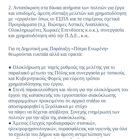
2. Ανταπόκριση στα δίκαια αιτήματα των πολιτών για έργα
και υποδομές, άμεση σύνταξη μελετών και χρηματοδότηση
με «εργαλεία» όπως το ΕΣΠΑ και τα επιμέρους σχετικά
Προγράμματα (π.χ. Βιώσιμες Αστικές Αναπλάσεις,
Ολοκληρωμένες Χωρικές Επενδύσεις κ.ο.κ.), συνεργασία
και χρηματοδότηση από την Π.Δ.Ε., κ.α..
Για τη Δημοτική μας Παράταξη «Πάτρα Ενωμένη»
θεωρούνται ευκταία αλλά και εφικτά:
● Ολοκλήρωση με ταχείς ρυθμούς της μελέτης για το
παραλιακό μέτωπο της Πόλης και συνεργασία με τοπικούς
και Κυβερνητικούς Φορείς για εύρεση τρόπου
χρηματοδότησης του έργου.
● Στενή παρακολούθηση και πίεση για την ολοκλήρωση του
έργου της κατασκευής του εργοστασίου ανακύκλωσης
απορριμμάτων προκειμένου σε αρχικό στάδιο να
αποσυμφορηθεί η Ξερόλακκα με στόχο
να πάψει να δέχεται απόβλητα. Συνεχής ενημέρωση των
πολιτών για την αξία της ανακύκλωσης.
● Άμεσος έλεγχος προδιαγραφών στατικών,
ηλεκτρομηχανολογικών, πυρασφάλειας και υγιεινής για όλα
τα σχολεία του Δήμου και άμεση αντιμετώπιση των