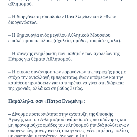
αθλητισμού.
– Η διοργάνωση σπουδαίων Πανελληνίων και διεθνών
διοργανώσεων.
– Η δημιουργία ενός μεγάλου Αθλητικού Μουσείου,
επισκέψιμου σε όλους (σχολεία, ομάδες, τουρίστες, κλπ).
– Η συνεχής ενημέρωση των μαθητών των σχολείων της
Πάτρας για θέματα Αθλητισμού.
– Η ετήσια συνάντηση των παραγόντων της περιοχής μας με
στόχο την ανταλλαγή εμπεριστατωμένων απόψεων και την
κατάθεση προτάσεων για το τι πρέπει να γίνει στη διάρκεια
της χρονιάς, αλλά και σε βάθος 3ετίας.
Παράλληλα, σαν «Πάτρα Ενωμένη»:
– Δίνουμε προτεραιότητα στην ανάπτυξη της Φυσικής
Αγωγής και του Αθλητισμού ανάμεσα στις πιο αδύναμες και
μη προνομιούχες ομάδες του πληθυσμού (παιδιά πολύτεκνων
οικογενειών, μονογονεϊκές οικογένειες, νέες μητέρες, πολίτες
με αναπηρία, μετανάστες, άνεργοι κ.λπ.).