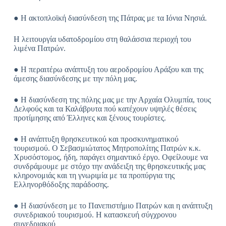
● Η ακτοπλοϊκή διασύνδεση της Πάτρας με τα Ιόνια Νησιά.
Η λειτουργία υδατοδρομίου στη θαλάσσια περιοχή του
λιμένα Πατρών.
● Η περαιτέρω ανάπτυξη του αεροδρομίου Αράξου και της
άμεσης διασύνδεσης με την πόλη μας.
● Η διασύνδεση της πόλης μας με την Αρχαία Ολυμπία, τους
Δελφούς και τα Καλάβρυτα πού κατέχουν υψηλές θέσεις
προτίμησης από Έλληνες και ξένους τουρίστες.
● Η ανάπτυξη θρησκευτικού και προσκυνηματικού
τουρισμού. Ο Σεβασμιώτατος Μητροπολίτης Πατρών κ.κ.
Χρυσόστομος, ήδη, παράγει σημαντικό έργο. Οφείλουμε να
συνδράμουμε με στόχο την ανάδειξη της θρησκευτικής μας
κληρονομιάς και τη γνωριμία με τα προπύργια της
Ελληνορθόδοξης παράδοσης.
● Η διασύνδεση με το Πανεπιστήμιο Πατρών και η ανάπτυξη
συνεδριακού τουρισμού. Η κατασκευή σύγχρονου
συνεδριακού