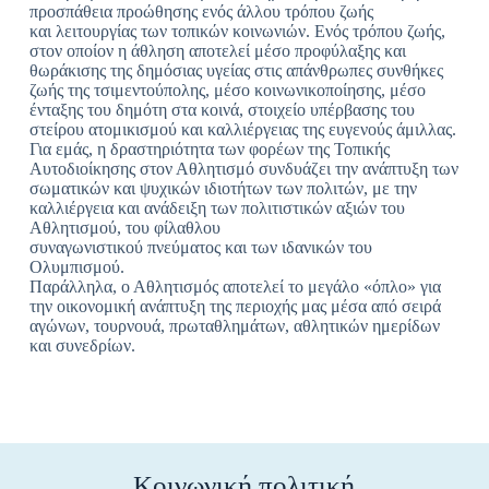
προσπάθεια προώθησης ενός άλλου τρόπου ζωής
και λειτουργίας των τοπικών κοινωνιών. Ενός τρόπου ζωής,
στον οποίον η άθληση αποτελεί μέσο προφύλαξης και
θωράκισης της δημόσιας υγείας στις απάνθρωπες συνθήκες
ζωής της τσιμεντούπολης, μέσο κοινωνικοποίησης, μέσο
ένταξης του δημότη στα κοινά, στοιχείο υπέρβασης του
στείρου ατομικισμού και καλλιέργειας της ευγενούς άμιλλας.
Για εμάς, η δραστηριότητα των φορέων της Τοπικής
Αυτοδιοίκησης στον Αθλητισμό συνδυάζει την ανάπτυξη των
σωματικών και ψυχικών ιδιοτήτων των πολιτών, με την
καλλιέργεια και ανάδειξη των πολιτιστικών αξιών του
Αθλητισμού, του φίλαθλου
συναγωνιστικού πνεύματος και των ιδανικών του
Ολυμπισμού.
Παράλληλα, ο Αθλητισμός αποτελεί το μεγάλο «όπλο» για
την οικονομική ανάπτυξη της περιοχής μας μέσα από σειρά
αγώνων, τουρνουά, πρωταθλημάτων, αθλητικών ημερίδων
και συνεδρίων.
Κοινωνική πολιτική