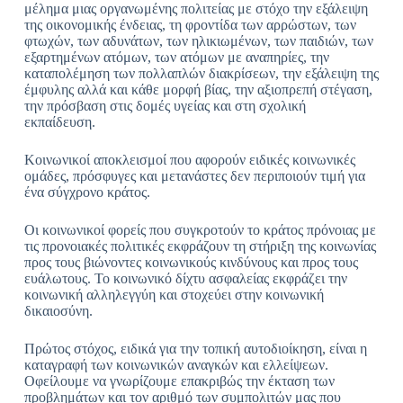
μέλημα μιας οργανωμένης πολιτείας με στόχο την εξάλειψη
της οικονομικής ένδειας, τη φροντίδα των αρρώστων, των
φτωχών, των αδυνάτων, των ηλικιωμένων, των παιδιών, των
εξαρτημένων ατόμων, των ατόμων με αναπηρίες, την
καταπολέμηση των πολλαπλών διακρίσεων, την εξάλειψη της
έμφυλης αλλά και κάθε μορφή βίας, την αξιοπρεπή στέγαση,
την πρόσβαση στις δομές υγείας και στη σχολική
εκπαίδευση.
Κοινωνικοί αποκλεισμοί που αφορούν ειδικές κοινωνικές
ομάδες, πρόσφυγες και μετανάστες δεν περιποιούν τιμή για
ένα σύγχρονο κράτος.
Οι κοινωνικοί φορείς που συγκροτούν το κράτος πρόνοιας με
τις προνοιακές πολιτικές εκφράζουν τη στήριξη της κοινωνίας
προς τους βιώνοντες κοινωνικούς κινδύνους και προς τους
ευάλωτους. Το κοινωνικό δίχτυ ασφαλείας εκφράζει την
κοινωνική αλληλεγγύη και στοχεύει στην κοινωνική
δικαιοσύνη.
Πρώτος στόχος, ειδικά για την τοπική αυτοδιοίκηση, είναι η
καταγραφή των κοινωνικών αναγκών και ελλείψεων.
Οφείλουμε να γνωρίζουμε επακριβώς την έκταση των
προβλημάτων και τον αριθμό των συμπολιτών μας που