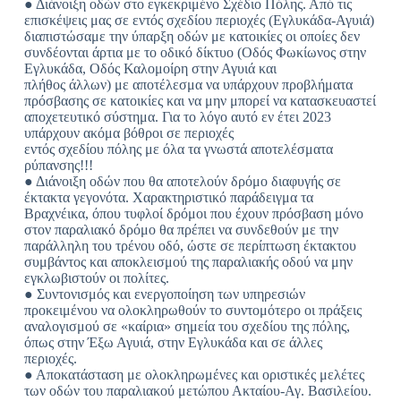
● Διάνοιξη οδών στο εγκεκριμένο Σχέδιο Πόλης. Από τις
επισκέψεις μας σε εντός σχεδίου περιοχές (Εγλυκάδα-Αγυιά)
διαπιστώσαμε την ύπαρξη οδών με κατοικίες οι οποίες δεν
συνδέονται άρτια με το οδικό δίκτυο (Οδός Φωκίωνος στην
Εγλυκάδα, Οδός Καλομοίρη στην Αγυιά και
πλήθος άλλων) με αποτέλεσμα να υπάρχουν προβλήματα
πρόσβασης σε κατοικίες και να μην μπορεί να κατασκευαστεί
αποχετευτικό σύστημα. Για το λόγο αυτό εν έτει 2023
υπάρχουν ακόμα βόθροι σε περιοχές
εντός σχεδίου πόλης με όλα τα γνωστά αποτελέσματα
ρύπανσης!!!
● Διάνοιξη οδών που θα αποτελούν δρόμο διαφυγής σε
έκτακτα γεγονότα. Χαρακτηριστικό παράδειγμα τα
Βραχνέικα, όπου τυφλοί δρόμοι που έχουν πρόσβαση μόνο
στον παραλιακό δρόμο θα πρέπει να συνδεθούν με την
παράλληλη του τρένου οδό, ώστε σε περίπτωση έκτακτου
συμβάντος και αποκλεισμού της παραλιακής οδού να μην
εγκλωβιστούν οι πολίτες.
● Συντονισμός και ενεργοποίηση των υπηρεσιών
προκειμένου να ολοκληρωθούν το συντομότερο οι πράξεις
αναλογισμού σε «καίρια» σημεία του σχεδίου της πόλης,
όπως στην Έξω Αγυιά, στην Εγλυκάδα και σε άλλες
περιοχές.
● Αποκατάσταση με ολοκληρωμένες και οριστικές μελέτες
των οδών του παραλιακού μετώπου Ακταίου-Αγ. Βασιλείου.