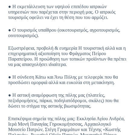
● Η εκμετάλλευση των υψηλού επιπέδου ιατρικών
υπηρεσιών που παρέχεται στην περιοχή μας. Ο ιατρικός
τουρισμός οφείλει να έχει τη θέση που του αρμόζει.
● Ο τουρισμός υπαίθρου (οικοτουρισμός, αγροτουρισμός,
οινοτουρισμός).
Εξωστρέφεια, προβολή & ευημερία Η τουριστική αλλά και η
επιχειρηματική αξιοποίηση του Φράγματος Πείρου
Παραπείρου. Η προώθηση των τοπικών προϊόντων θα πρέπει
να μας απασχολήσει ιδιαίτερα.
● Η σύνδεση Κάτω και Άνω Πόλης με τελεφερίκ που θα
προσδώσει ομορφιά αλλά και ευκολία στη μετακίνηση.
● Η αστική αναμόρφωση της πόλης μας (πλατείες,
πεζοδρομήσεις, πάρκα, ποδηλατόδρομοι, σκάλες) που θα
δώσει το στίγμα της αστικής βιωσιμότητας.
Επισκέψιμα σημεία της πόλης μας: Εκκλησία Αγίου Ανδρέα,
Ιερά Μονή Παναγίας Γηροκομήτισσας, Αρχαιολογικό
Μουσείο Πατρών, Στέγη Γραμμάτων και Τέχνης «Κωστής
Παλαμάς», Ρωμαϊκό Ωδείο Πατρών, Μυκηναϊκό Πάρκο