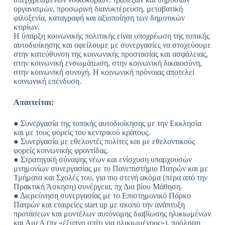
οργανισμών, προσωρινή διανυκτέρευση, μεταβατική
φιλοξενία, καταγραφή και αξιοποίηση των δημοτικών
κτιρίων.
Η ύπαρξη κοινωνικής πολιτικής είναι υποχρέωση της τοπικής
αυτοδιοίκησης και οφείλουμε με συνεργασίες να στοχεύουμε
στην κατεύθυνση της κοινωνικής προστασίας και ασφάλειας,
στην κοινωνική ενσωμάτωση, στην κοινωνική δικαιοσύνη,
στην κοινωνική συνοχή. Η κοινωνική πρόνοιας αποτελεί
κοινωνική επένδυση.
Απαιτείται:
● Συνεργασία της τοπικής αυτοδιοίκησης με την Εκκλησία
και με τους φορείς του κεντρικού κράτους.
● Συνεργασία με εθελοντές πολίτες και με εθελοντικούς
φορείς κοινωνικής φροντίδας.
● Στρατηγική σύναψης νέων και ενίσχυση υπαρχουσών
μνημονίων συνεργασίας με το Πανεπιστήμιο Πατρών και με
Τμήματα και Σχολές του, για πιο στενή ακόμα (πέρα από την
Πρακτική Άσκηση) συνέργεια, πχ Δια βίου Μάθηση.
● Διερεύνηση συνεργασίας με το Επιστημονικό Πάρκο
Πατρών και εταιρείες start up με σκοπό την ανάπτυξη
προτάσεων και μοντέλων αυτόνομης διαβίωσης ηλικιωμένων
και ΑμεΑ (πχ «έξυπνο σπίτι για ηλικιωμένους»), πρόληψη