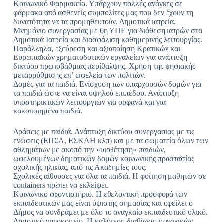
Κοινωνικό Φαρμακείο. Υπάρχουν πολλές ανάγκες σε
φάρμακα από ασθενείς συμπολίτες μας που δεν έχουν τη
δυνατότητα να τα προμηθευτούν. Δημοτικά ιατρεία.
Μνημόνιο συνεργασίας με 6η ΥΠΕ για διάθεση ιατρών στα
Δημοτικά Ιατρεία και διασφάλιση καθημερινής λειτουργίας.
Παράλληλα, εξεύρεση και αξιοποίηση Κρατικών και
Ευρωπαϊκών χρηματοδοτικών εργαλείων για ανάπτυξη
δικτύου πρωτοβάθμιας περίθαλψης. Χρήση της ψηφιακής
μεταρρύθμισης επ’ ωφελεία των πολιτών.
Δομές για τα παιδιά. Ενίσχυση των υπαρχουσών δομών για
τα παιδιά ώστε να είναι υψηλού επιπέδου. Ανάπτυξη
υποστηρικτικών λειτουργιών για ορφανά και για
κακοποιημένα παιδιά.
Δράσεις με παιδιά. Ανάπτυξη δικτύου συνεργασίας με τις
ενώσεις (ΕΠΣΑ, ΕΣΚΑΗ κλπ) και με τα σωματεία όλων των
αθλημάτων με σκοπό την «υιοθέτηση» παιδιών,
ωφελουμένων δημοτικών δομών κοινωνικής προστασίας
σχολικής ηλικίας, από τις Ακαδημίες τους.
Σχολικές αίθουσες για όλα τα παιδιά. Η φοίτηση μαθητών σε
containers πρέπει να εκλείψει.
Κοινωνικό φροντιστήριο. Η εθελοντική προσφορά των
εκπαιδευτικών μας είναι ύψιστης σημασίας και οφείλει ο
Δήμος να συνδράμει με όλο το αναγκαίο εκπαιδευτικό υλικό.
Δημοτικό γηροκομείο. Η καλύτερη διαβίωση μοναχικών