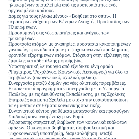
ηλικιωμένων αποτελεί μία από τις προτεραιότητες ενός
οργανωμένου κράτους.
Δομές για τους ηλικιωμένους- «Βοήθεια στο σπίτι». Η
περαιτέρω ενίσχυση των Κέντρων Ανοιχτής Προστασίας των
Ηλικιωμένων.
Προσαρμογή στις νέες απαιτήσεις και ανάγκες των
ηλικιωμένων.
Προστασία ατόμων με αναπηρίες, προστασία κακοποιημένων
γυναικών, φροντίδα ατόμων με ψυχοκοινωνικά προβλήματα,
φροντίδα εξαρτημένων ατόμων. Στόχευση στην εξάλειψη της
έμφυλης και κάθε άλλης μορφής βίας.
Υποστηρικτική λειτουργία από εξειδικευμένη ομάδα
(Ψυχίατρος, Ψυχολόγος, Κοινωνικός Λειτουργός) για όλο το
περιβάλλον (οικογενειακό, σχολικό, φιλικό).
Συνεργασία μεταξύ δομών για νέες ολιστικές παρεμβάσεις.
Εκπαιδευτικά προγράμματα- συνεργασία με το Υπουργεία
Παιδείας, με τις Διευθύνσεις Εκπαίδευσης, με τις Σχολικές
Επιτροπές και με τα Σχολεία με στόχο την ευαισθητοποίηση
των μαθητών σε θέματα κοινωνικής πολιτικής.
Συντονιστικό κέντρο για θέματα μεταναστών και προσφύγων.
Σταδιακή κοινωνική ένταξη των Ρομά.
Αξιοπρεπής στεγαστική διαβίωση των κοινωνικά ευάλωτων
ομάδων. Οικονομικά βοηθήματα, συμβουλευτική και
ψυχοκοινωνική υποστήριξη, διαμεσολάβηση μεταξύ
υπερχρεωμένων νοικοκυριών, τραπεζών και δημόσιων