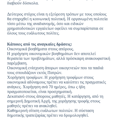
διαβιούν δύσκολα.
Δεύτερος στόχος είναι η εξεύρεση τρόπων με τους οποίους
θα στηριχθεί η κοινωνική πολιτική. Η οργανωμένη πολιτεία
τόσο μέσω της αναδιανομής, όσο και ειδικών
χρηματοδοτικών εργαλείων οφείλει να συμπαρίσταται σε
όλους τους ευάλωτους πολίτες.
Κάποιες από τις αναγκαίες δράσεις:
Οικονομικά βοηθήματα στους απόρους.
Η χορήγηση οικονομικών βοηθημάτων δεν αποτελεί
θεραπεία των προβλημάτων, αλλά πρόσκαιρη ανακουφιστική
παρέμβαση.
Οικονομική ενίσχυση άπορων οικογενειών που τα παιδιά
τους σπουδάζουν εκτός Πατρών.
Χορήγηση τροφίμων. Η χορήγηση τροφίμων στους
οικονομικά αδύναμους πρέπει να καλύπτει τις πραγματικές
ανάγκες. Χορήγηση ανά 70 ημέρες, όπω ς ήδη
πραγματοποιείται, είναι προσχηματική.
Δεκατιανό στους άπορους μαθητές. Η κατάργηση, από τη
σημερινή Δημοτική Αρχή, της χορήγησης τροφής στους
μαθητές πρέπει να ανακληθεί.
Καθημερινή σίτιση ευάλωτων πολιτών. Η σύσταση
δημοτικής τραπεζαρίας πρέπει να δρομολογηθεί.