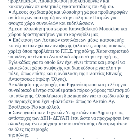
προβλημάτων. Αποκατάσταση δυσλειτουργιών και
κακοτεχνιών σε αθλητικές εγκαταστάσεις του Δήμου.
● Άμεσος σχεδιασμός και υλοποίηση χώρου προδιαγραφών
αντίστοιχων που αρμόζουν στην πόλη των Πατρών για
ανοιχτό χώρο συναυλιών και εκδηλώσεων.
Άμεση υλοποίηση του χώρου Καρναβαλικού Μουσείου και
χώρου δραστηριοτήτων για το καρναβάλι μας.
● Επέκταση των Αστικών αναπλάσεων μέσω κατασκευής
κοινόχρηστων χώρων αναψυχής (πλατείες, πάρκα, παιδικές
χαρές) όπου προβλέπει το Γ.Π.Σ. της πόλης. Χαρακτηριστικό
παράδειγμα είναι το Ανατολικό πάρκο στην περιοχή της
Εγλυκάδας για το οποίο δεν έχει γίνει τίποτα και μπορεί να
αποτελέσει χώρο αναψυχής και διασκέδασης για όλη την
πόλη, όπως επίσης και η ανάπλαση της Πλατείας Εθνικής
Αντιστάσεως (πρώην Όλγας).
Διεκδίκηση της περιοχής του Ρηγανόκαμπου και μελέτη για
συνεδριακό κέντρο-πολυθεματικό πάρκο-χώρους πολιτισμού
και άθλησης. Ολοκλήρωση διαδικασιών για το σχέδιο πόλης
σε περιοχές που έχει «βαλτώσει» όπως το Ακταίο-Αγ.
Βασίλειος- Ρίο και αλλού.
● Συνεργασία των Τεχνικών Υπηρεσιών του Δήμου με τις
αντίστοιχες των ΔΕΗ- ΔΕΥΑΠ έτσι ώστε να προχωρήσει ένα
ολοκληρωμένο πρόγραμμα αποκατάστασης οδοστρωμάτων
σε όλες τις περιοχές
της πόλης.