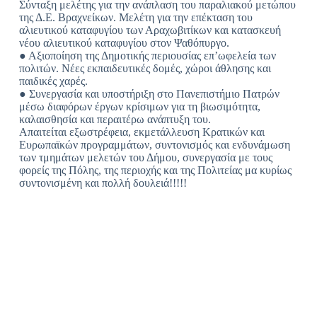
Σύνταξη μελέτης για την ανάπλαση του παραλιακού μετώπου
της Δ.Ε. Βραχνείκων. Μελέτη για την επέκταση του
αλιευτικού καταφυγίου των Αραχωβιτίκων και κατασκευή
νέου αλιευτικού καταφυγίου στον Ψαθόπυργο.
● Αξιοποίηση της Δημοτικής περιουσίας επ’ωφελεία των
πολιτών. Νέες εκπαιδευτικές δομές, χώροι άθλησης και
παιδικές χαρές.
● Συνεργασία και υποστήριξη στο Πανεπιστήμιο Πατρών
μέσω διαφόρων έργων κρίσιμων για τη βιωσιμότητα,
καλαισθησία και περαιτέρω ανάπτυξη του.
Απαιτείται εξωστρέφεια, εκμετάλλευση Κρατικών και
Ευρωπαϊκών προγραμμάτων, συντονισμός και ενδυνάμωση
των τμημάτων μελετών του Δήμου, συνεργασία με τους
φορείς της Πόλης, της περιοχής και της Πολιτείας μα κυρίως
συντονισμένη και πολλή δουλειά!!!!!