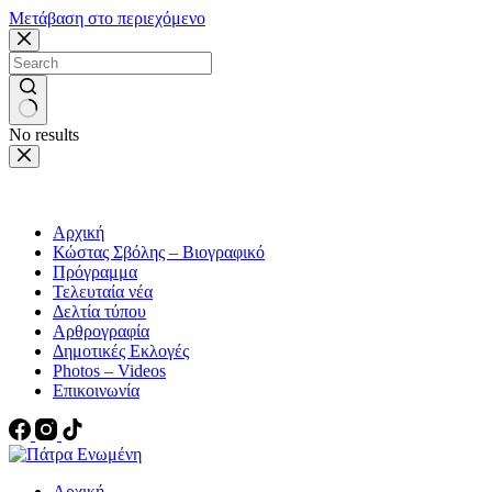
Μετάβαση στο περιεχόμενο
No results
Αρχική
Κώστας Σβόλης – Βιογραφικό
Πρόγραμμα
Τελευταία νέα
Δελτία τύπου
Αρθρογραφία
Δημοτικές Εκλογές
Photos – Videos
Επικοινωνία
Αρχική