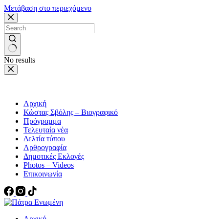
Μετάβαση στο περιεχόμενο
No results
Αρχική
Κώστας Σβόλης – Βιογραφικό
Πρόγραμμα
Τελευταία νέα
Δελτία τύπου
Αρθρογραφία
Δημοτικές Εκλογές
Photos – Videos
Επικοινωνία
Αρχική