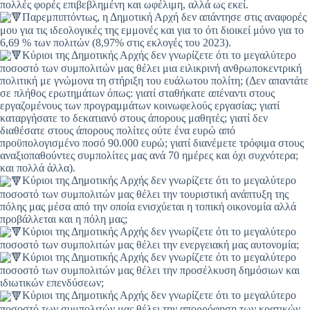
πολλές φορές επιβεβλημένη και ωφέλιμη, αλλά ως εκεί.
Παρεμπιπτόντως, η Δημοτική Αρχή δεν απάντησε στις αναφορές
μου για τις ιδεολογικές της εμμονές και για το ότι διοικεί μόνο για το
6,69 % των πολιτών (8,97% στις εκλογές του 2023).
Κύριοι της Δημοτικής Αρχής δεν γνωρίζετε ότι το μεγαλύτερο
ποσοστό των συμπολιτών μας θέλει μια ειλικρινή ανθρωποκεντρική
πολιτική με γνώμονα τη στήριξη του ευάλωτου πολίτη; (Δεν απαντάτε
σε πλήθος ερωτημάτων όπως: γιατί σταθήκατε απέναντι στους
εργαζομένους των προγραμμάτων κοινωφελούς εργασίας; γιατί
καταργήσατε το δεκατιανό στους άπορους μαθητές; γιατί δεν
διαθέσατε στους άπορους πολίτες ούτε ένα ευρώ από
προϋπολογισμένο ποσό 90.000 ευρώ; γιατί διανέμετε τρόφιμα στους
αναξιοπαθούντες συμπολίτες μας ανά 70 ημέρες και όχι συχνότερα;
και πολλά άλλα).
Κύριοι της Δημοτικής Αρχής δεν γνωρίζετε ότι το μεγαλύτερο
ποσοστό των συμπολιτών μας θέλει την τουριστική ανάπτυξη της
πόλης μας μέσα από την οποία ενισχύεται η τοπική οικονομία αλλά
προβάλλεται και η πόλη μας;
Κύριοι της Δημοτικής Αρχής δεν γνωρίζετε ότι το μεγαλύτερο
ποσοστό των συμπολιτών μας θέλει την ενεργειακή μας αυτονομία;
Κύριοι της Δημοτικής Αρχής δεν γνωρίζετε ότι το μεγαλύτερο
ποσοστό των συμπολιτών μας θέλει την προσέλκυση δημόσιων και
ιδιωτικών επενδύσεων;
Κύριοι της Δημοτικής Αρχής δεν γνωρίζετε ότι το μεγαλύτερο
ποσοστό των συμπολιτών μας θέλει την απορρόφηση των κρατικών