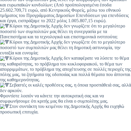
και ευρωπαϊκών κονδυλίων; (Από προϋπολογισμένα έσοδα
25.602.709,71 ευρώ, από Κεντρικούς Φορείς, μέσω του εθνικού
τμήματος του Προγράμματος Δημοσίων Επενδύσεων για επενδύσεις
και έργα, εισπράξαμε το 2022 μόλις 1.005.807,15 ευρώ).
Κύριοι της Δημοτικής Αρχής δεν γνωρίζετε ότι το μεγαλύτερο
ποσοστό των συμπολιτών μας θέλει τη συνεργασία με τα
Πανεπιστήμια και τα τεχνολογικά και επιστημονικά ινστιτούτα;
Κύριοι της Δημοτικής Αρχής δεν γνωρίζετε ότι το μεγαλύτερο
ποσοστό των συμπολιτών μας θέλει τη δημοτική αστυνομία, την
ευταξία και ευνομία;
Κύριοι της Δημοτικής Αρχής δεν καταφέρατε να λύσετε το θέμα
της καθαριότητας, το πρόβλημα του κυκλοφοριακού, το θέμα των
απορριμμάτων, το πρόβλημα της αποχέτευσης σε πολλές περιοχές της
πόλης μας, τα ζητήματα της οδοποιίας και πολλά θέματα που άπτονται
της καθημερινότητας.
Σεβαστές οι καλές προθέσεις σας, η όποια προσπάθειά σας, αλλά
δεν αρκούν.
Φροντίστε λοιπόν να κάνετε την αυτοκριτική σας και να
συμφωνήσουμε ότι κριτής μας θα είναι ο συμπολίτης μας.
Στον συντάκτη του κειμένου της Δημοτικής Αρχής θα ευχηθώ
προσωπική επιτυχία.