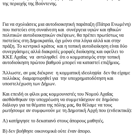
της περιοχής της Βούντενης.
Για να σχολιάσεις μια αυτοδιοικητική παράταξη (Πάτρα Ενωμένη)
που πιστεύει στη συναίνεση και συνέργεια υγιών και ηθικών
πολιτικών αυτοδιοικητικών σκέψεων, θα πρέπει πρωτίστως να
πιστεύεις στη Δημοκρατία, όχι μόνο στα λόγια αλλά και στην
πράξη. Το κεντρικό κράτος και η τοπική αυτοδιοίκηση είναι δύο
συνεργάσιμες αλλά διακριτές μορφές διοίκησης και οφείλει το
ΚΚΕ Αχαΐας να αντιληφθεί ότι ο κομματισμός στην τοπική
αυτοδιοίκηση πρώτου βαθμού μπορεί να καταστεί επιζήμιος.
Άλλωστε, αν μας διέκρινε η κομματική ιδεοληψία δεν θα είχαμε
πολλάκις διαμαρτυρηθεί για την υποχρηματοδότηση και
υποστελέχωση των Δήμων.
Και επειδή οι φίλοι μας κομμουνιστές του Νομού Αχαΐας
αισθάνθηκαν την υποχρέωση να συμμετάσχουν σε δημόσιο
διάλογο για τα θέματα της πόλης μας, θα θέλαμε να τους
ρωτήσουμε αν συμφωνούν με τη Δημοτική Αρχή που (ενδεικτικά):
Α) κατήργησε το δεκατιανό στους άπορους μαθητές.
Β) δεν βοήθησε οικονομικά ούτε έναν άπορο.