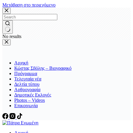
Μετάβαση στο περιεχόμενο
No results
Αρχική
Κώστας Σβόλης – Βιογραφικό
Πρόγραμμα
Τελευταία νέα
Δελτία τύπου
Αρθρογραφία
Δημοτικές Εκλογές
Photos – Videos
Επικοινωνία
Αρχική