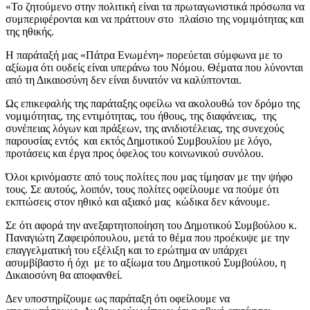
«Το ζητούμενο στην πολιτική είναι τα πρωταγωνιστικά πρόσωπα να
συμπεριφέρονται και να πράττουν στο πλαίσιο της νομιμότητας και
της ηθικής.
Η παράταξή μας «Πάτρα Ενωμένη» πορεύεται σύμφωνα με το
αξίωμα ότι ουδείς είναι υπεράνω του Νόμου. Θέματα που λύνονται
από τη Δικαιοσύνη δεν είναι δυνατόν να καλύπτονται.
Ως επικεφαλής της παράταξης οφείλω να ακολουθώ τον δρόμο της
νομιμότητας, της εντιμότητας, του ήθους, της διαφάνειας, της
συνέπειας λόγων και πράξεων, της ανιδιοτέλειας, της συνεχούς
παρουσίας εντός και εκτός Δημοτικού Συμβουλίου με λόγο,
προτάσεις και έργα προς όφελος του κοινωνικού συνόλου.
Όλοι κρινόμαστε από τους πολίτες που μας τίμησαν με την ψήφο
τους. Σε αυτούς, λοιπόν, τους πολίτες οφείλουμε να πούμε ότι
εκπτώσεις στον ηθικό και αξιακό μας κώδικα δεν κάνουμε.
Σε ότι αφορά την ανεξαρτητοποίηση του Δημοτικού Συμβούλου κ.
Παναγιώτη Ζαφειρόπουλου, μετά το θέμα που προέκυψε με την
επαγγελματική του εξέλιξη και το ερώτημα αν υπάρχει
ασυμβίβαστο ή όχι με το αξίωμα του Δημοτικού Συμβούλου, η
Δικαιοσύνη θα αποφανθεί.
Δεν υποστηρίζουμε ως παράταξη ότι οφείλουμε να