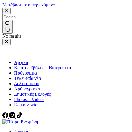
Μετάβαση στο περιεχόμενο
No results
Αρχική
Κώστας Σβόλης – Βιογραφικό
Πρόγραμμα
Τελευταία νέα
Δελτία τύπου
Αρθρογραφία
Δημοτικές Εκλογές
Photos – Videos
Επικοινωνία
Αρχική