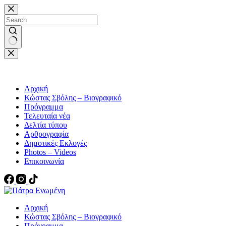
Μετάβαση
στο
περιεχόμενο
No
results
Αρχική
Κώστας Σβόλης – Βιογραφικό
Πρόγραμμα
Τελευταία νέα
Δελτία τύπου
Αρθρογραφία
Δημοτικές Εκλογές
Photos – Videos
Επικοινωνία
Αρχική
Κώστας Σβόλης – Βιογραφικό
Πρόγραμμα