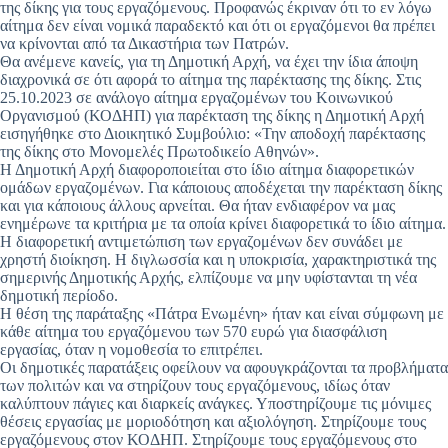
της δίκης για τους εργαζόμενους. Προφανώς έκριναν ότι το εν λόγω
αίτημα δεν είναι νομικά παραδεκτό και ότι οι εργαζόμενοι θα πρέπει
να κρίνονται από τα Δικαστήρια των Πατρών.
Θα ανέμενε κανείς, για τη Δημοτική Αρχή, να έχει την ίδια άποψη
διαχρονικά σε ότι αφορά το αίτημα της παρέκτασης της δίκης. Στις
25.10.2023 σε ανάλογο αίτημα εργαζομένων του Κοινωνικού
Οργανισμού (ΚΟΔΗΠ) για παρέκταση της δίκης η Δημοτική Αρχή
εισηγήθηκε στο Διοικητικό Συμβούλιο: «Την αποδοχή παρέκτασης
της δίκης στο Μονομελές Πρωτοδικείο Αθηνών».
Η Δημοτική Αρχή διαφοροποιείται στο ίδιο αίτημα διαφορετικών
ομάδων εργαζομένων. Για κάποιους αποδέχεται την παρέκταση δίκης
και για κάποιους άλλους αρνείται. Θα ήταν ενδιαφέρον να μας
ενημέρωνε τα κριτήρια με τα οποία κρίνει διαφορετικά το ίδιο αίτημα.
Η διαφορετική αντιμετώπιση των εργαζομένων δεν συνάδει με
χρηστή διοίκηση. Η διγλωσσία και η υποκρισία, χαρακτηριστικά της
σημερινής Δημοτικής Αρχής, ελπίζουμε να μην υφίστανται τη νέα
δημοτική περίοδο.
Η θέση της παράταξης «Πάτρα Ενωμένη» ήταν και είναι σύμφωνη με
κάθε αίτημα του εργαζόμενου των 570 ευρώ για διασφάλιση
εργασίας, όταν η νομοθεσία το επιτρέπει.
Οι δημοτικές παρατάξεις οφείλουν να αφουγκράζονται τα προβλήματα
των πολιτών και να στηρίζουν τους εργαζόμενους, ιδίως όταν
καλύπτουν πάγιες και διαρκείς ανάγκες. Υποστηρίζουμε τις μόνιμες
θέσεις εργασίας με μοριοδότηση και αξιολόγηση. Στηρίζουμε τους
εργαζόμενους στον ΚΟΔΗΠ. Στηρίζουμε τους εργαζόμενους στο