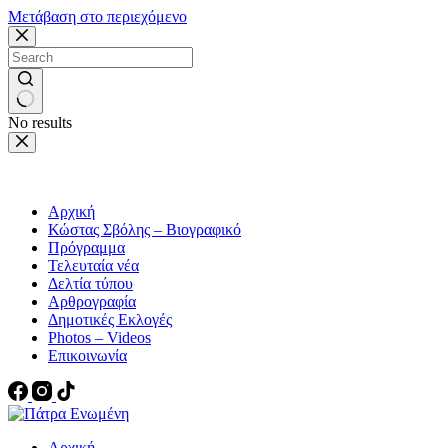
Μετάβαση στο περιεχόμενο
No results
Αρχική
Κώστας Σβόλης – Βιογραφικό
Πρόγραμμα
Τελευταία νέα
Δελτία τύπου
Αρθρογραφία
Δημοτικές Εκλογές
Photos – Videos
Επικοινωνία
Αρχική