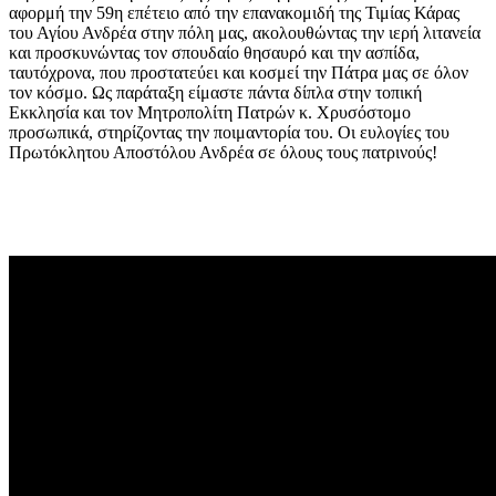
αφορμή την 59η επέτειο από την επανακομιδή της Τιμίας Κάρας
του Αγίου Ανδρέα στην πόλη μας, ακολουθώντας την ιερή λιτανεία
και προσκυνώντας τον σπουδαίο θησαυρό και την ασπίδα,
ταυτόχρονα, που προστατεύει και κοσμεί την Πάτρα μας σε όλον
τον κόσμο. Ως παράταξη είμαστε πάντα δίπλα στην τοπική
Εκκλησία και τον Μητροπολίτη Πατρών κ. Χρυσόστομο
προσωπικά, στηρίζοντας την ποιμαντορία του. Οι ευλογίες του
Πρωτόκλητου Αποστόλου Ανδρέα σε όλους τους πατρινούς!