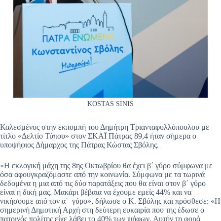
KOSTAS SINIS
Καλεσμένος στην εκπομπή του Δημήτρη Τριανταφυλλόπουλου με
τίτλο «Δελτίο Τύπου» στον ΣΚΑΪ Πάτρας 89,4 ήταν σήμερα ο
υποψήφιος Δήμαρχος της Πάτρας Κώστας Σβόλης.
«Η εκλογική μάχη της 8ης Οκτωβρίου θα έχει β΄ γύρο σύμφωνα με
όσα αφουγκραζόμαστε από την κοινωνία. Σύμφωνα με τα τωρινά
δεδομένα η μια από τις δύο παρατάξεις που θα είναι στον β΄ γύρο
είναι η δική μας. Μακάρι βέβαια να έχουμε εμείς 44% και να
νικήσουμε από τον α΄ γύρο», δήλωσε ο Κ. Σβόλης και πρόσθεσε: «Η
σημερινή Δημοτική Αρχή στη δεύτερη ευκαιρία που της έδωσε ο
πατρινός πολίτης είχε λάβει το 40% των ψήφων. Αυτήν τη φορά