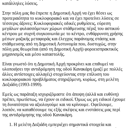
κατάλληλες λύσεις.
Στην πόλη μας θα έπρεπε η Δημοτική Αρχή να έχει θέσει ως
προτεραιότητα το κυκλοφοριακό και να έχει προτείνει λύσεις σε
τέσσερις άξονες: Κυκλοφοριακές οδικές ρυθμίσεις, εύρεση
μεγάλων φυλασσόμενων χώρων στάθμευσης πέριξ του αστικού
κέντρου με συχνή συγκοινωνία με το κέντρο, ενθάρρυνση χρήσης
μέσων μαζικής μεταφοράς και έλεγχος παράνομης στάσης και
στάθμευσης από τη Δημοτική Αστυνομία που, δυστυχώς, στην
πόλη μας θεωρείται (από τη Δημοτική Αρχή) φοροεισπρακτικός
μηχανισμός και μέσο καταστολής.
Είναι γνωστό ότι η Δημοτική Αρχή προκρίνει και επιθυμεί να
υλοποιήσει την αντιδρόμηση της οδού Κανακάρη (μαζί με πολλές
άλλες αντίστοιχες αλλαγές) στοχεύοντας στην επίλυση του
κυκλοφοριακού προβλήματος στηριζόμενη, κυρίως, στη μελέτη
Δοξιάδη (1993-1999).
Εμείς ως παράταξη ισχυριζόμαστε ότι άποψη (αλλά και ευθύνη)
πρέπει, πρωτίστως, να έχουν οι ειδικοί. Όμως ως μη ειδικοί έχουμε
τη δυνατότητα να αξιολογούμε και να κρίνουμε. Οφείλουμε,
λοιπόν, να καταθέσουμε τις εξής σκέψεις και ενστάσεις μας περί
της αντιδρόμησης της οδού Κανακάρη.
Η μελέτη Δοξιάδη εμπεριέχει σημαντικά στοιχεία και