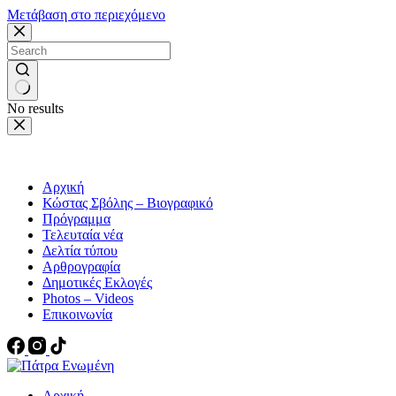
Μετάβαση στο περιεχόμενο
No results
Αρχική
Κώστας Σβόλης – Βιογραφικό
Πρόγραμμα
Τελευταία νέα
Δελτία τύπου
Αρθρογραφία
Δημοτικές Εκλογές
Photos – Videos
Επικοινωνία
Αρχική