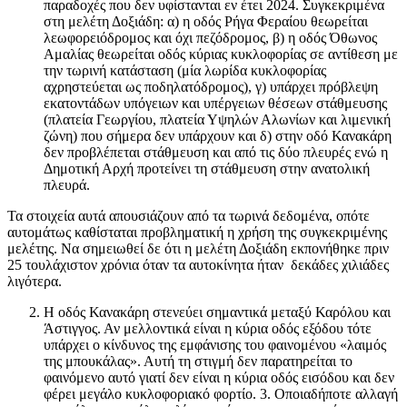
παραδοχές που δεν υφίστανται εν έτει 2024. Συγκεκριμένα
στη μελέτη Δοξιάδη: α) η οδός Ρήγα Φεραίου θεωρείται
λεωφορειόδρομος και όχι πεζόδρομος, β) η οδός Όθωνος
Αμαλίας θεωρείται οδός κύριας κυκλοφορίας σε αντίθεση με
την τωρινή κατάσταση (μία λωρίδα κυκλοφορίας
αχρηστεύεται ως ποδηλατόδρομος), γ) υπάρχει πρόβλεψη
εκατοντάδων υπόγειων και υπέργειων θέσεων στάθμευσης
(πλατεία Γεωργίου, πλατεία Υψηλών Αλωνίων και λιμενική
ζώνη) που σήμερα δεν υπάρχουν και δ) στην οδό Κανακάρη
δεν προβλέπεται στάθμευση και από τις δύο πλευρές ενώ η
Δημοτική Αρχή προτείνει τη στάθμευση στην ανατολική
πλευρά.
Τα στοιχεία αυτά απουσιάζουν από τα τωρινά δεδομένα, οπότε
αυτομάτως καθίσταται προβληματική η χρήση της συγκεκριμένης
μελέτης. Να σημειωθεί δε ότι η μελέτη Δοξιάδη εκπονήθηκε πριν
25 τουλάχιστον χρόνια όταν τα αυτοκίνητα ήταν δεκάδες χιλιάδες
λιγότερα.
Η οδός Κανακάρη στενεύει σημαντικά μεταξύ Καρόλου και
Άστιγγος. Αν μελλοντικά είναι η κύρια οδός εξόδου τότε
υπάρχει ο κίνδυνος της εμφάνισης του φαινομένου «λαιμός
της μπουκάλας». Αυτή τη στιγμή δεν παρατηρείται το
φαινόμενο αυτό γιατί δεν είναι η κύρια οδός εισόδου και δεν
φέρει μεγάλο κυκλοφοριακό φορτίο. 3. Οποιαδήποτε αλλαγή