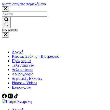
Μετάβαση στο περιεχόμενο
No results
Αρχική
Κώστας Σβόλης – Βιογραφικό
Πρόγραμμα
Τελευταία νέα
Δελτία τύπου
Αρθρογραφία
Δημοτικές Εκλογές
Photos – Videos
Επικοινωνία
Αρχική