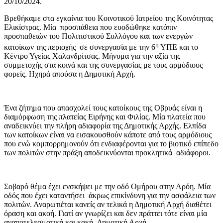
20/10/2024.
Βρεθήκαμε στα εγκαίνια του Κοινοτικού Ιατρείου της Κοινότητας
Ελικίστρας. Μία προσπάθεια που ευοδώθηκε κατόπιν
προσπαθειών του Πολιτιστικού Συλλόγου και των ενεργών
η
κατοίκων της περιοχής σε συνεργασία με την 6
ΥΠΕ και το
Κέντρο Υγείας Χαλανδρίτσας. Μήνυμα για την αξία της
συμμετοχής στα κοινά και της συνεργασίας με τους αρμόδιους
φορείς. Ηχηρά απούσα η Δημοτική Αρχή.
Ένα ζήτημα που απασχολεί τους κατοίκους της Οβρυάς είναι η
διαμόρφωση της πλατείας Ειρήνης και Φιλίας. Μία πλατεία που
αναδεικνύει την πλήρη αδιαφορία της Δημοτικής Αρχής. Ελπίδα
των κατοίκων είναι να εισακουσθούν κάποτε από τους αρμόδιους
που ενώ κομπορρημονούν ότι ενδιαφέρονται για το βιοτικό επίπεδο
των πολιτών στην πράξη αποδεικνύονται προκλητικά αδιάφοροι.
Σοβαρό θέμα έχει ενσκήψει με την οδό Ομήρου στην Αρόη. Μία
οδός που έχει καταντήσει άκρως επικίνδυνη για την ασφάλεια των
πολιτών. Αναρωτιέται κανείς αν τελικά η Δημοτική Αρχή διαθέτει
όραση και ακοή. Γιατί αν γνωρίζει και δεν πράττει τότε είναι μία
αναποτελεσματική και κακή Δημοτική Αρχή.