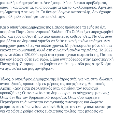
μια καλή καθημερινότητα. Δεν έχουμε λύσει βασικά προβλήματα,
όπως η καθαριότητα, τα απορρίμματα και το κυκλοφοριακό. Αρνείται
τη Δημοτική Αστυνομία. Το θεωρεί όργανο καταστολής. Δεν έχουμε
μια πόλη ελκυστική για τον επισκέπτη».
Και ο υποψήφιος Δήμαρχος της Πάτρας πρόσθεσε τα εξής σε ό,τι
αφορά το Παμπελοποννησιακό Στάδιο: «Το Στάδιο έχει παραχωρηθεί
εδώ και χρόνια στον Δήμο από παλιότερες κυβερνήσεις. Να σας πάω
μια βόλτα σε δημοτικά γήπεδα να δείτε τι κακή εικόνα υπάρχει. Δεν
υπάρχουν μπασκέτες για πολλά χρόνια. Μη στεκόμαστε μόνο σε μια
εικόνα επικοινωνιακή, αλλά στη συνολική εικόνα της πόλης. Το 2022
ήταν να δώσει 120.000 ευρώ στα ερασιτεχνικά σωματεία της Πάτρας
και δεν έδωσε ούτε ένα ευρώ. Είμαι αντιπρόεδρος στην Ερασιτεχνική
Παναχαϊκή. Ζητήσαμε μια βοήθεια να πάει η ομάδα μας στην Κρήτη
να αγωνιστεί και μας αρνήθηκε».
Τέλος, ο υποψήφιος Δήμαρχος της Πάτρας στάθηκε και στην έλλειψη
αναπτυξιακής προοπτικής εκ μέρους της απερχόμενης Δημοτικής
Αρχής: «Δεν είσαι ιδεοληπτικός όταν αρνείσαι τον τουρισμό
κρουαζιέρας; Οταν αρνείσαι τη δημιουργία μια σύγχρονης μαρίνας;
Όταν δεν θες τον θρησκευτικό τουρισμό; Όταν σου παρέχει η
Περιφέρεια τη δυνατότητα ενεργειακής αυτονομίας και δωρεάν
ρεύματος κι εσύ αρνείσαι να συνδεθείς με την ενεργειακή κοινότητα
για να δώσεις ρεύμα στους ευάλωτους πολίτες, πως μπορείς να