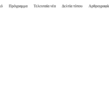
κό
Πρόγραμμα
Τελευταία νέα
Δελτία τύπου
Αρθρογραφί