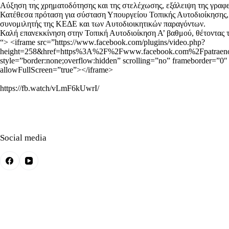
Αύξηση της χρηματοδότησης και της στελέχωσης, εξάλειψη της γραφε
Κατέθεσα πρόταση για σύσταση Υπουργείου Τοπικής Αυτοδιοίκησης, ώ
συνομιλητής της ΚΕΔΕ και των Αυτοδιοικητικών παραγόντων.
Καλή επανεκκίνηση στην Τοπική Αυτοδιοίκηση Α’ βαθμού, θέτοντας τι
“> <iframe src=”https://www.facebook.com/plugins/video.php?
height=258&href=https%3A%2F%2Fwww.facebook.com%2Fpatraeno
style=”border:none;overflow:hidden” scrolling=”no” frameborder=”0″ a
allowFullScreen=”true”></iframe>
https://fb.watch/vLmF6kUwrI/
Social media