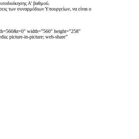
υτοδιοίκησης Α’ βαθμού.
σεις των συναρμόδιων Υπουργείων, να είναι ο
=560&t=0″ width=”560″ height=”258″
ia; picture-in-picture; web-share”