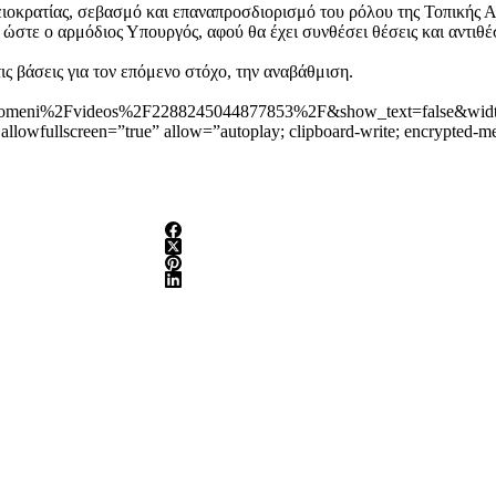
ιοκρατίας, σεβασμό και επαναπροσδιορισμό του ρόλου της Τοπικής Α
στε ο αρμόδιος Υπουργός, αφού θα έχει συνθέσει θέσεις και αντιθέ
ς βάσεις για τον επόμενο στόχο, την αναβάθμιση.
meni%2Fvideos%2F2288245044877853%2F&show_text=false&width
llowfullscreen=”true” allow=”autoplay; clipboard-write; encrypted-med