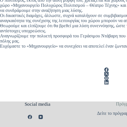
Ο πολιτισμός, εκτός από την άυλη μορφή του, χρειάζεται και χώρους
χώρο «Μηχανουργείο Πολυχώρος Πολιτισμού – Θέατρο Τέχνης» και η π
να συνδράμουμε στην αναζήτηση μιας λύσης.
Οι δικαστικές διαμάχες, άλλωστε, συχνά καταλήγουν σε συμβιβασμούς
αναγκαιότητα της συνέχισης της λειτουργίας του χώρου μπορούν να α
Θεωρούμε και ελπίζουμε ότι θα βρεθεί μια λύση συνεννόησης, ώστε τε
αντίστοιχες υποχρεώσεις.
Αναγνωρίζουμε την πολυετή προσφορά του Γεράσιμου Ντάβαρη που δη
πόλης μας.
Ευχόμαστε το «Μηχανουργείο» να συνεχίσει να αποτελεί έναν ζωνταν
Social media
Πρόγ
Δείτε το πρόγρα