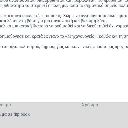
 όπου αναπτύσσεται, διαμορφώνεται και προβάλλεται. Το πρόβλημα πο
ιθανότητα να στερηθεί η πόλη μας αυτό το σημαντικό σημείο πολιτι
 και κοινά αποδεκτές προτάσεις. Χωρίς να αγνοούνται τα δικαιώματα 
ποτελέσουν τη βάση για μια συναινετική και βιώσιμη λύση.
λικά μια αστική διαφορά να ρυθμισθεί και να διευθετηθεί όχι νομικά
μιούργησε και κρατά ζωντανό το «Μηχανουργείο», καθώς και τη σημ
ό πυρήνα πολιτισμού, δημιουργίας και κοινωνικής προσφοράς προς ό
ραμμα
Χρήσιμα
μμα σε flip book