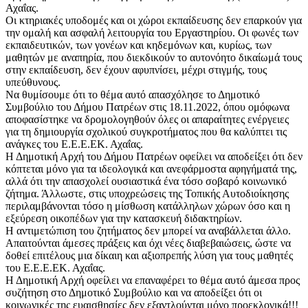
Αχαΐας.
Οι κτηριακές υποδομές και οι χώροι εκπαίδευσης δεν επαρκούν για
την ομαλή και ασφαλή λειτουργία του Εργαστηρίου. Οι φωνές των
εκπαιδευτικών, των γονέων και κηδεμόνων και, κυρίως, των
μαθητών με αναπηρία, που διεκδικούν το αυτονόητο δικαίωμά τους
στην εκπαίδευση, δεν έχουν αφυπνίσει, μέχρι στιγμής, τους
υπεύθυνους.
Να θυμίσουμε ότι το θέμα αυτό απασχόλησε το Δημοτικό
Συμβούλιο του Δήμου Πατρέων στις 18.11.2022, όπου ομόφωνα
αποφασίστηκε να δρομολογηθούν όλες οι απαραίτητες ενέργειες
για τη δημιουργία σχολικού συγκροτήματος που θα καλύπτει τις
ανάγκες του Ε.Ε.Ε.ΕΚ. Αχαΐας.
Η Δημοτική Αρχή του Δήμου Πατρέων οφείλει να αποδείξει ότι δεν
κόπτεται μόνο για τα ιδεολογικά και ανεφάρμοστα αφηγήματά της,
αλλά ότι την απασχολεί ουσιαστικά ένα τόσο σοβαρό κοινωνικό
ζήτημα. Άλλωστε, στις υποχρεώσεις της Τοπικής Αυτοδιοίκησης
περιλαμβάνονται τόσο η μίσθωση κατάλληλων χώρων όσο και η
εξεύρεση οικοπέδων για την κατασκευή διδακτηρίων.
Η αντιμετώπιση του ζητήματος δεν μπορεί να αναβάλλεται άλλο.
Απαιτούνται άμεσες πράξεις και όχι νέες διαβεβαιώσεις, ώστε να
δοθεί επιτέλους μια δίκαιη και αξιοπρεπής λύση για τους μαθητές
του Ε.Ε.Ε.ΕΚ. Αχαΐας.
Η Δημοτική Αρχή οφείλει να επαναφέρει το θέμα αυτό άμεσα προς
συζήτηση στο Δημοτικό Συμβούλιο και να αποδείξει ότι οι
κοινωνικές της ευαισθησίες δεν εξαντλούνται μόνο προεκλογικά!!!