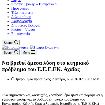
Κώστας Σβόλης – Βιογραφικό
Πρόγραμμα
Τελευταία νέα
Δελτία τύπου
Αρθρογραφία
Δημοτικές Εκλογές
Photos – Videos
Επικοινωνία
Search
Search
Menu
Να βρεθεί άμεσα λύση στο κτηριακό
πρόβλημα του Ε.Ε.Ε.ΕΚ. Αχαΐας
Ημερομηνία προσθήκης: Δευτέρα, 6, 2026 02:30:07 ΜΜ
Ένα σημαντικό και, δυστυχώς, χρονίζον θέμα ήταν και παραμένει η
εξεύρεση λύσης για το σοβαρό κτηριακό πρόβλημα του
Εργαστηρίου Ειδικής Επαγγελματικής Εκπαίδευσης (Ε.Ε.Ε.ΕΚ.)