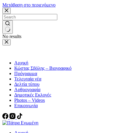
Μετάβαση στο περιεχόμενο
No results
Αρχική
Κώστας Σβόλης – Βιογραφικό
Πρόγραμμα
Τελευταία νέα
Δελτία τύπου
Αρθρογραφία
Δημοτικές Εκλογές
Photos – Videos
Επικοινωνία
Αρχική