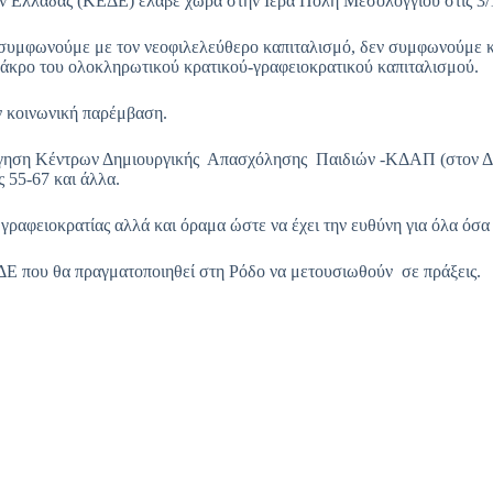
Ελλάδας (ΚΕΔΕ) έλαβε χώρα στην Ιερά Πόλη Μεσολογγίου στις 3/10/2
ν συμφωνούμε με τον νεοφιλελεύθερο καπιταλισμό, δεν συμφωνούμε και
ο άκρο του ολοκληρωτικού κρατικού-γραφειοκρατικού καπιταλισμού.
ην κοινωνική παρέμβαση.
ργηση Κέντρων Δημιουργικής Απασχόλησης Παιδιών -ΚΔΑΠ (στον Δή
 55-67 και άλλα.
 γραφειοκρατίας αλλά και όραμα ώστε να έχει την ευθύνη για όλα όσ
ΔΕ που θα πραγματοποιηθεί στη Ρόδο να μετουσιωθούν σε πράξεις.