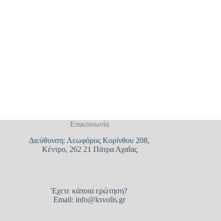
Επικοινωνία
Διεύθυνση: Λεωφόρος Κορίνθου 208,
Κέντρο, 262 21 Πάτρα Αχαΐας
Έχετε κάποια ερώτηση?
Email:
info@ksvolis.gr