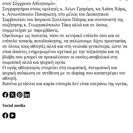
στον Σύγχρονο Αθλητισμό».
Συγχαρητήρια στους ομιλητές κ. Λέων Γρηγόρη, κα Λιάπη Χάρις,
κ. Αντωνόπουλο Παναγιώτη, στο μέλος του Διοικητικού
Συμβουλίου του Ιατρικού Συλλόγου Πάτρας και συντονιστή της
συζήτησης κ. Γεωργακόπουλο Τάκη αλλά και σε όσους
συμμετείχαν με παρεμβάσεις.
Οφείλουμε ως πολιτεία, τόσο σε κεντρικό επίπεδο όσο και σε
επίπεδο τοπικής αυτοδιοίκησης, να απλώσουμε δίχτυ προστασίας
σε όλους τους αθλητές αλλά και στη νεολαία γενικότερα, ώστε να
είναι άπαντες ενημερωμένοι σχετικά με την τοξικότητα και τη
βλάβη που μπορεί να προκαλέσουν οι ουσίες-αναβολικά στη
σωματική αλλά και ψυχική υγεία.
Ο υγιής αθλητισμός στοχεύει στη σωματική, πνευματική και
ψυχική ανύψωση σε αντίθεση με το doping που καταστρέφει τον
αθλητή.
Κανένα μετάλλιο και καμία επιτυχία δεν είναι υπεράνω της υγείας.
Social media