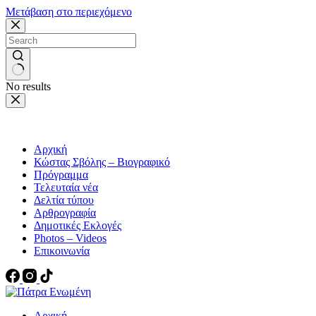
Μετάβαση στο περιεχόμενο
No results
Αρχική
Κώστας Σβόλης – Βιογραφικό
Πρόγραμμα
Τελευταία νέα
Δελτία τύπου
Αρθρογραφία
Δημοτικές Εκλογές
Photos – Videos
Επικοινωνία
Αρχική