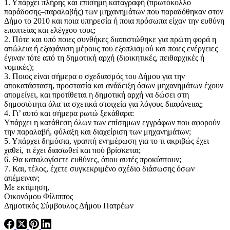
1. Υπάρχει πλήρης και επίσημη καταγραφή (πρωτόκολλο
παράδοσης–παραλαβής) των μηχανημάτων που παραδόθηκαν στον
Δήμο το 2010 και ποια υπηρεσία ή ποια πρόσωπα είχαν την ευθύνη
εποπτείας και ελέγχου τους;
2. Πότε και υπό ποιες συνθήκες διαπιστώθηκε για πρώτη φορά η
απώλεια ή εξαφάνιση μέρους του εξοπλισμού και ποιες ενέργειες
έγιναν τότε από τη δημοτική αρχή (διοικητικές, πειθαρχικές ή
νομικές);
3. Ποιος είναι σήμερα ο σχεδιασμός του Δήμου για την
αποκατάσταση, προστασία και ανάδειξη όσων μηχανημάτων έχουν
απομείνει, και προτίθεται η δημοτική αρχή να δώσει στη
δημοσιότητα όλα τα σχετικά στοιχεία για λόγους διαφάνειας;
4. Γι’ αυτό και σήμερα ρωτώ ξεκάθαρα:
Υπάρχει η κατάθεση όλων των επίσημων εγγράφων που αφορούν
την παραλαβή, φύλαξη και διαχείριση των μηχανημάτων;
5. Υπάρχει δημόσια, γραπτή ενημέρωση για το τι ακριβώς έχει
χαθεί, τι έχει διασωθεί και πού βρίσκεται;
6. Θα καταλογίσετε ευθύνες, όπου αυτές προκύπτουν;
7. Και, τέλος, έχετε συγκεκριμένο σχέδιο διάσωσης όσων
απέμειναν;
Με εκτίμηση,
Οικονόμου Φίλιππος
Δημοτικός Σύμβουλος Δήμου Πατρέων