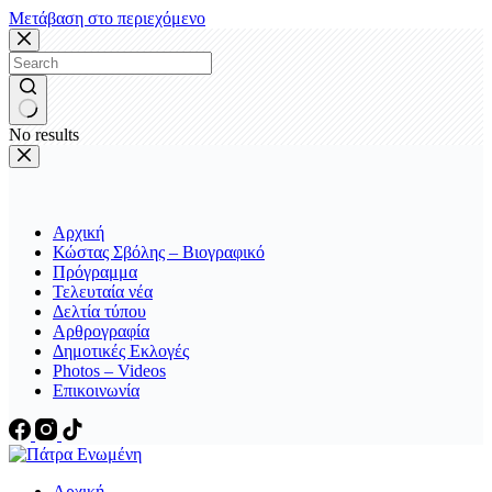
Μετάβαση στο περιεχόμενο
No results
Αρχική
Κώστας Σβόλης – Βιογραφικό
Πρόγραμμα
Τελευταία νέα
Δελτία τύπου
Αρθρογραφία
Δημοτικές Εκλογές
Photos – Videos
Επικοινωνία
Αρχική