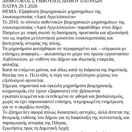
ΔΗΜΟΤΙΚΌΣ ΣΎΜΒΟΥΛΟΣ ΔΗΜΟΥ ΠΑΤΡΕΩΝ
ΠΑΤΡΑ 29.1.2026
ΘΕΜΑ: Εξαφάνιση βιομηχανικών μηχανημάτων της
λουκουμοποιίας «Αφοί Αγγελόπουλοι»
Το 2010, το σύνολο αυθεντικών βιομηχανικών μηχανημάτων της
λουκουμοποιίας «Αφοί Αγγελόπουλοι» παραδόθηκε στον Δήμο
Πατρέων με σαφή σκοπό τη διατήρηση, προστασία και αξιοποίησή
του ως πυρήνα μελλοντικού μουσείου λουκουμοποιίας και
βιοτεχνικής ιστορίας της πόλης.
Τα μηχανήματα φυλάχθηκαν σε περιφραγμένο και —σύμφωνα με
επίσημες αναφορές— φυλασσόμενο χώρο του πρώην εργοστασίου
Λαδόπουλου, με ευθύνη του Δήμου και ιδιωτικής εταιρείας
φύλαξης.
Κατά τα επόμενα χρόνια, και ιδίως κατά τη διάρκεια της δημοτικής
θητείας του κ. Πελετίδη, η τύχη του μεγαλύτερου μέρους του
εξοπλισμού αγνοείται.
Σήμερα, σημαντικά και ογκώδη μηχανήματα βιομηχανικής
κληρονομιάς είτε έχουν εξαφανιστεί είτε βρίσκονται
εγκαταλελειμμένα και εκτεθειμένα σε φθορά και βανδαλισμούς,
χωρίς να έχει παρουσιαστεί επίσημη, τεκμηριωμένη ενημέρωση
για το τι ακριβώς συνέβη.
Το ζήτημα δεν αφορά απλώς διοικητικές αστοχίες, αλλά άπτεται της
θεσμικής ευθύνης του Δήμου για τη διαφύλαξη της πολιτιστικής και
παραγωγικής ιστορίας της Πάτρας.
Ερωτήσεις προς τη Δημοτική Αρχή: