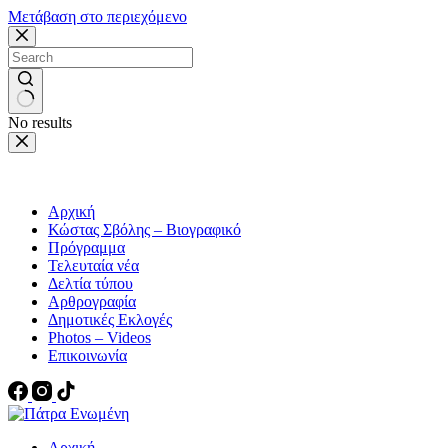
Μετάβαση στο περιεχόμενο
No results
Αρχική
Κώστας Σβόλης – Βιογραφικό
Πρόγραμμα
Τελευταία νέα
Δελτία τύπου
Αρθρογραφία
Δημοτικές Εκλογές
Photos – Videos
Επικοινωνία
Αρχική