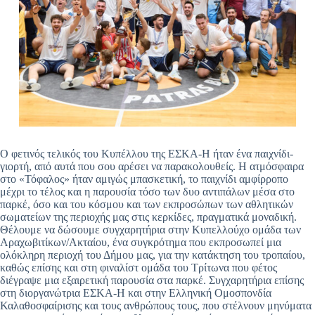
Ο φετινός τελικός του Κυπέλλου της ΕΣΚΑ-Η ήταν ένα παιχνίδι-
γιορτή, από αυτά που σου αρέσει να παρακολουθείς. Η ατμόσφαιρα
στο «Τόφαλος» ήταν αμιγώς μπασκετική, το παιχνίδι αμφίρροπο
μέχρι το τέλος και η παρουσία τόσο των δυο αντιπάλων μέσα στο
παρκέ, όσο και του κόσμου και των εκπροσώπων των αθλητικών
σωματείων της περιοχής μας στις κερκίδες, πραγματικά μοναδική.
Θέλουμε να δώσουμε συγχαρητήρια στην Κυπελλούχο ομάδα των
Αραχωβιτίκων/Ακταίου, ένα συγκρότημα που εκπροσωπεί μια
ολόκληρη περιοχή του Δήμου μας, για την κατάκτηση του τροπαίου,
καθώς επίσης και στη φιναλίστ ομάδα του Τρίτωνα που φέτος
διέγραψε μια εξαιρετική παρουσία στα παρκέ. Συγχαρητήρια επίσης
στη διοργανώτρια ΕΣΚΑ-Η και στην Ελληνική Ομοσπονδία
Καλαθοσφαίρισης και τους ανθρώπους τους, που στέλνουν μηνύματα