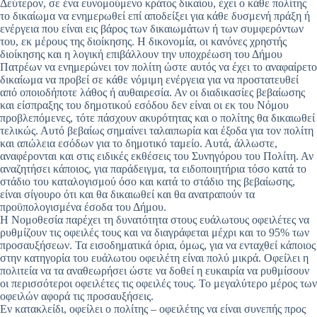
Δεύτερον, σε ένα ευνομούμενο κράτος δικαίου, έχει ο κάθε πολίτης
το δικαίωμα να ενημερωθεί επί αποδείξει για κάθε δυσμενή πράξη ή
ενέργεια που είναι εις βάρος των δικαιωμάτων ή των συμφερόντων
του, εκ μέρους της διοίκησης. Η δικονομία, οι κανόνες χρηστής
διοίκησης και η λογική επιβάλλουν την υποχρέωση του Δήμου
Πατρέων να ενημερώνει τον πολίτη ώστε αυτός να έχει το αναφαίρετο
δικαίωμα να προβεί σε κάθε νόμιμη ενέργεια για να προστατευθεί
από οποιοδήποτε λάθος ή αυθαιρεσία. Αν οι διαδικασίες βεβαίωσης
και είσπραξης του δημοτικού εσόδου δεν είναι οι εκ του Νόμου
προβλεπόμενες, τότε πάσχουν ακυρότητας και ο πολίτης θα δικαιωθεί
τελικώς. Αυτό βεβαίως σημαίνει ταλαιπωρία και έξοδα για τον πολίτη
και απώλεια εσόδων για το δημοτικό ταμείο. Αυτά, άλλωστε,
αναφέρονται και στις ειδικές εκθέσεις του Συνηγόρου του Πολίτη. Αν
αναζητήσει κάποιος, για παράδειγμα, τα ειδοποιητήρια τόσο κατά το
στάδιο του καταλογισμού όσο και κατά το στάδιο της βεβαίωσης,
είναι σίγουρο ότι και θα δικαιωθεί και θα ανατραπούν τα
προϋπολογισμένα έσοδα του Δήμου.
Η Νομοθεσία παρέχει τη δυνατότητα στους ευάλωτους οφειλέτες να
ρυθμίζουν τις οφειλές τους και να διαγράφεται μέχρι και το 95% των
προσαυξήσεων. Τα εισοδηματικά όρια, όμως, για να ενταχθεί κάποιος
στην κατηγορία του ευάλωτου οφειλέτη είναι πολύ μικρά. Οφείλει η
πολιτεία να τα αναθεωρήσει ώστε να δοθεί η ευκαιρία να ρυθμίσουν
οι περισσότεροι οφειλέτες τις οφειλές τους. Το μεγαλύτερο μέρος των
οφειλών αφορά τις προσαυξήσεις.
Εν κατακλείδι, οφείλει ο πολίτης – οφειλέτης να είναι συνεπής προς