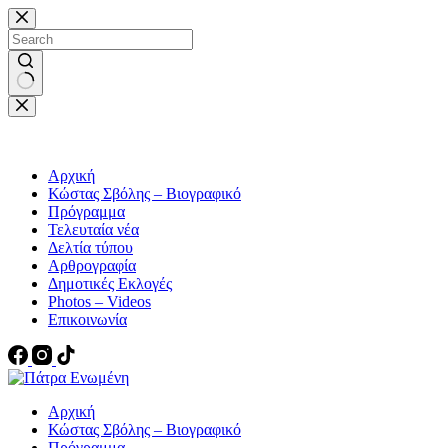
Μετάβαση
στο
περιεχόμενο
No
results
Αρχική
Κώστας Σβόλης – Βιογραφικό
Πρόγραμμα
Τελευταία νέα
Δελτία τύπου
Αρθρογραφία
Δημοτικές Εκλογές
Photos – Videos
Επικοινωνία
Αρχική
Κώστας Σβόλης – Βιογραφικό
Πρόγραμμα