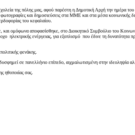
σχολεία της πόλης μας, αφού παρέστη η Δημοτική Αρχή την ημέρα το
 φωτογραφίες και δημοσιεύσεις στα ΜΜΕ και στα μέσα κοινωνικής δι
ερδοφορίας του κεφαλαίου.
ηκε, και ομόφωνα αποφασίσθηκε, στο Διοικητικό Συμβούλιο του Κοι
ροχο ηλεκτρικής ενέργειας, για εξοπλισμό που έδινε τη δυνατότητα 
ολιτικής φενάκης.
δυσφημεί σε πανελλήνιο επίπεδο, αιχμαλωτισμένη στην ιδεοληψία αλλ
ης ηθοποιίας σας.