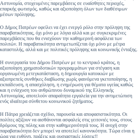
Αστυνομία, στοχευμένες παρεμβάσεις σε ευαίσθητες περιοχές,
επαρκής φωτισμός, καθώς και αξιοποίηση όλων των διαθέσιμων
μέσων πρόληψης.
Ο Δήμος Πατρέων οφείλει να έχει ενεργό ρόλο στην πρόληψη της
παραβατικότητας, όχι μόνο με λόγια αλλά και με συγκεκριμένες
παρεμβάσεις που θα ενισχύουν την καθημερινή ασφάλεια των
πολιτών. Η παραβατικότητα αντιμετωπίζεται όχι μόνο με μέτρα
καταστολής, αλλά και με πολιτικές πρόληψης και κοινωνικής ένταξης.
Η συνεργασία του Δήμου Πατρέων με το κεντρικό κράτος, η
αξιοποίηση χρηματοδοτικών προγραμμάτων για στέγαση και
οργανωμένη μετεγκατάσταση, η δημιουργία κατοικιών με
αξιοπρεπείς συνθήκες διαβίωσης χωρίς φαινόμενα γκετοποίησης, η
εκπαίδευση, η απασχόληση, η ενημέρωση για θέματα υγείας καθώς
και η ενίσχυση του ανθρώπινου δυναμικού της Ελληνικής
Αστυνομίας, αποτελούν απαραίτητα εργαλεία για την αντιμετώπιση
ενός ιδιαίτερα σύνθετου κοινωνικού ζητήματος.
Η Πάτρα χρειάζεται σχέδιο, παρουσία και αποφασιστικότητα. Οι
πολίτες αξίζουν να αισθάνονται ασφαλείς στις γειτονιές τους, στους
δρόμους της πόλης και στην καθημερινότητά τους. Η ανοχή στην
παραβατικότητα δεν μπορεί να αποτελεί κανονικότητα. Τώρα είναι η
ώρα για ευθύνη, πράξεις και ουσιαστικές λύσεις!!