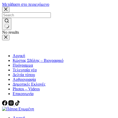
Μετάβαση στο περιεχόμενο
No results
Αρχική
Κώστας Σβόλης – Βιογραφικό
Πρόγραμμα
Τελευταία νέα
Δελτία τύπου
Αρθρογραφία
Δημοτικές Εκλογές
Photos – Videos
Επικοινωνία
Αρχική