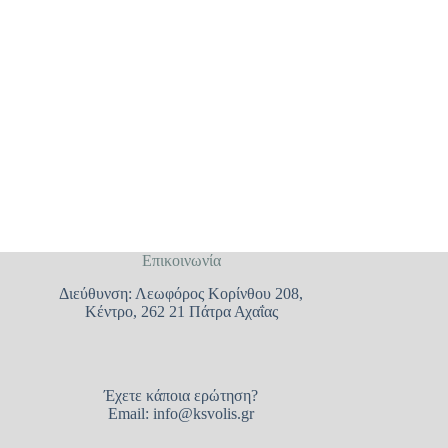
Επικοινωνία
Διεύθυνση: Λεωφόρος Κορίνθου 208,
Κέντρο, 262 21 Πάτρα Αχαΐας
Έχετε κάποια ερώτηση?
Email:
info@ksvolis.gr