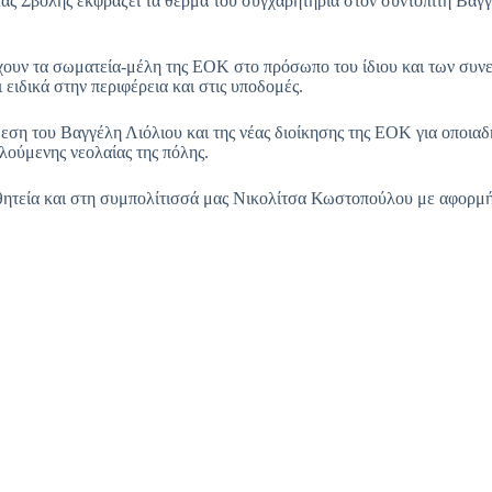
ς Σβόλης εκφράζει τα θερμά του συγχαρητήρια στον συντοπίτη Βαγγέ
χουν τα σωματεία-μέλη της ΕΟΚ στο πρόσωπο του ίδιου και των συνερ
 ειδικά στην περιφέρεια και στις υποδομές.
θεση του Βαγγέλη Λιόλιου και της νέας διοίκησης της ΕΟΚ για οποι
λούμενης νεολαίας της πόλης.
θητεία και στη συμπολίτισσά μας Νικολίτσα Κωστοπούλου με αφορμή 