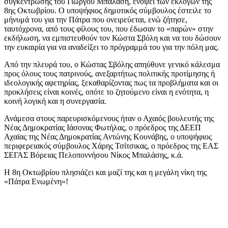
συγκέντρωσης του Γιώργου Μπαλάση, ενόψει των εκλογών της
8ης Οκτωβρίου. Ο υποψήφιος δημοτικός σύμβουλος έστειλε το
μήνυμά του για την Πάτρα που ονειρεύεται, ενώ ζήτησε,
ταυτόχρονα, από τους φίλους του, που έδωσαν το «παρών» στην
εκδήλωση, να εμπιστευθούν τον Κώστα Σβόλη και να του δώσουν
την ευκαιρία για να αναδείξει το πρόγραμμά του για την πόλη μας.
Από την πλευρά του, ο Κώστας Σβόλης απηύθυνε γενικό κάλεσμα
προς όλους τους πατρινούς, ανεξαρτήτως πολιτικής προτίμησης ή
ιδεολογικής αφετηρίας, ξεκαθαρίζοντας πως τα προβλήματα και οι
προκλήσεις είναι κοινές, οπότε το ζητούμενο είναι η ενότητα, η
κοινή λογική και η συνεργασία.
Ανάμεσα στους παρευρισκόμενους ήταν ο Αχαιός βουλευτής της
Νέας Δημοκρατίας Ιάσονας Φωτήλας, ο πρόεδρος της ΔΕΕΠ
Αχαϊας της Νέας Δημοκρατίας Αντώνης Κουνάβης, ο υποψήφιος
περιφερειακός σύμβουλος Χάρης Τσίτσικας, ο πρόεδρος της ΕΑΣ
ΣΕΓΑΣ Βόρειας Πελοποννήσου Νίκος Μπαλάσης, κ.ά.
Η 8η Οκτωβρίου πλησιάζει και μαζί της και η μεγάλη νίκη της
«Πάτρα Ενωμένη»!