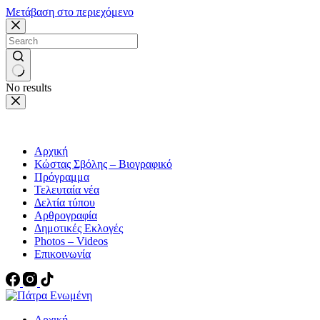
Μετάβαση στο περιεχόμενο
No results
Αρχική
Κώστας Σβόλης – Βιογραφικό
Πρόγραμμα
Τελευταία νέα
Δελτία τύπου
Αρθρογραφία
Δημοτικές Εκλογές
Photos – Videos
Επικοινωνία
Αρχική