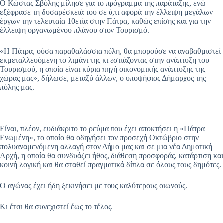
Ο Κώστας Σβόλης μίλησε για το πρόγραμμα της παράταξης, ενώ
εξέφρασε τη δυσαρέσκειά του σε ό,τι αφορά την έλλειψη μεγάλων
έργων την τελευταία 10ετία στην Πάτρα, καθώς επίσης και για την
έλλειψη οργανωμένου πλάνου στον Τουρισμό.
«Η Πάτρα, ούσα παραθαλάσσια πόλη, θα μπορούσε να αναβαθμιστεί
εκμεταλλευόμενη το λιμάνι της κι εστιάζοντας στην ανάπτυξη του
Τουρισμού, η οποία είναι κύρια πηγή οικονομικής ανάπτυξης της
χώρας μας», δήλωσε, μεταξύ άλλων, ο υποψήφιος Δήμαρχος της
πόλης μας.
Είναι, πλέον, ευδιάκριτο το ρεύμα που έχει αποκτήσει η «Πάτρα
Ενωμένη», το οποίο θα οδηγήσει τον προσεχή Οκτώβριο στην
πολυαναμενόμενη αλλαγή στον Δήμο μας και σε μια νέα Δημοτική
Αρχή, η οποία θα συνδυάζει ήθος, διάθεση προσφοράς, κατάρτιση και
κοινή λογική και θα σταθεί πραγματικά δίπλα σε όλους τους δημότες.
Ο αγώνας έχει ήδη ξεκινήσει με τους καλύτερους οιωνούς.
Κι έτσι θα συνεχιστεί έως το τέλος.