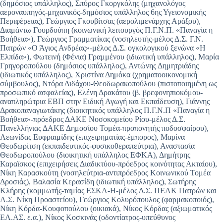
(δημόσιος υπάλληλος), Σπύρος Γκοργκόλης (μηχανολόγος
αεροναυπηγός-μηχανικός-δημόσιος υπάλληλος 6ης Υγειονομικής
Περιφέρειας), Γεώργιος Γκουβίτσας (αερολιμενάρχης Αράξου),
Διαμάντω Γουρδούπη (κοινωνική λειτουργός Π.Γ.Ν.Π. «Παναγία η
Βοήθεια»), Γεώργιος Γραμματίκας (νοσηλευτής-μέλος Δ.Σ. Γ.Ν.
Πατρών «Ο Άγιος Ανδρέας»-μέλος Δ.Σ. oγκολογικού ξενώνα «Η
Ελπίδα»), Φωτεινή (Φένια) Γραμμένου (ιδιωτική υπάλληλος), Μαρία
Γρηγοροπούλου (δημόσιος υπάλληλος), Αντώνης Δημητριάδης
(ιδιωτικός υπάλληλος), Χριστίνα Δημόκα (χρηματοοικονομική
σύμβουλος), Ντόρα Διδάχου-Θεοδωρακοπούλου (πιστοποιημένη ως
προσωπικό ασφαλείας), Ελένη Δρακάτου (β. βρεφονηπιοκόμου-
αναπληρώτρια ΕΒΠ στην Ειδική Αγωγή και Εκπαίδευση), Γιάννης
Δρακοπαναγιωτάκης (διοικητικός υπάλληλος Π.Γ.Ν.Π «Παναγία η
Βοήθεια»-πρόεδρος ΔΑΚΕ Νοσοκομείου Ρίου-μέλος Δ.Σ.
Πανελλήνιας ΔΑΚΕ Δημοσίου Τομέα-προπονητής ποδοσφαίρου),
Λεωνίδας Ευφραιμίδης (επιχειρηματίας-έμπορος), Μαρίνα
Θεοδωρίτση (εκπαιδευτικός-φυσικοθεραπεύτρια), Αναστασία
Θεοδωροπούλου (διοικητική υπάλληλος ΕΦΚΑ), Δημήτρης
Καραϊσκος (επιχειρήσεις Διαδικτύου-πρόεδρος κοινότητας Ακταίου),
Νίκη Καρασκούτη (νοσηλεύτρια-αντιπρόεδρος Κοινωνικού Τομέα
Δροσιάς), Βαλασία Κερασίδη (ιδιωτική υπάλληλος), Σωτήρης
Κλήρης (κομμωτής-ταμίας ΕΣΚΑ-Η-μέλος Δ.Σ. ΠΕΑΚ Πατρών και
Α.Σ. Νίκη Προαστείου), Γεώργιος Κολυρόπουλος (φαρμακοποιός),
Νίκη Κόρδα-Κουφοπούλου (οικιακά), Νίκος Κόρδας (αξιωματικός
ΕΛ.ΑΣ. ε.α.), Νίκος Κοσκινάς (οδοντίατρος-υπεύθυνος