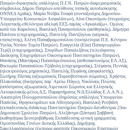
Πατρών-διοικητικός υπάλληλος Π.Γ.Ν. Πατρών-διαμερισματικός
σύμβουλος Δήμου Πατρέων-υπεύθυνος τοπικής αυτοδιοίκησης
ΟΝΝΕΔ Αχαΐας), Μαρία Ντόβα-Τσαφά (συνταξιούχος Δημοσίου-
Υπουργείου Κοινωνικών Ασφαλίσεων), Λίνα Οικονόμου (πτυχιούχος
Λογιστικής-εθελόντρια αδελφή ΕΕΣ-ταμίας «Αγκαλιάζω», Ομιλος
κατά του Καρκίνου), Βασιλική Παναγοπούλου (αισθητικός), Δήμητρα
Πανίτσα (επιχειρηματίας), Παντελής Παντζόγλου (ιατρικός
επισκέπτης), Ελένη Παπαβραμοπούλου (νοσηλεύτρια Π.Ε. Κέντρου
Υγείας Νοτίου Τομέα Πατρών), Ευαγγελία (Εύα) Παπαγεωργίου-
Τερζή (επιχειρηματίας), Σπυρίδων Παπαλεξάτος (τελειόφοιτος
Διοίκησης Επιχειρήσεων Οικονομικού Πανεπιστημίου Πατρών),
Θανάσης (Μαντάρας) Παπανδρεόπουλος (ανθυπαστυνόμος ΕΛ.ΑΣ),
Βικτωρία Παπαπαύλου-Τζόβολη (επιχειρηματίας), Στέφανος Πεννιάς
(ηλεκτρολόγος μηχανικός), Παντελής Πεφάνης (ασφαλιστής),
Σωτήρης Πίσπας (αξιωματικός Πυροσβεστικού σώματος), Χρήστος
Πλακούδας (δικηγόρος παρ΄ Αρείω Πάγω), Νικόλαος Πλώτας
(απόστρατος αξιωματικός Λιμενικού Σώματος και Ελληνικής
Ακτοφυλακής-μέλος Δ.Σ. Παραρτήματος Ν/Δ Ελλάδας Ε.Α.Α.Ν.),
Αικατερίνη Πολυχρονοπούλου (δημόσιος υπάλληλος Υπουργείου
Παιδείας, Θρησκευμάτων και Αθλητισμού), Βασιλική Ρεσβάνη
(εκπαιδευτικός-διδάκτωρ Πανεπιστημίου Πατρών-διευθύντρια 23ου
Δημοτικού Σχολείου Πατρών), Αλεξάντρα (Σάντρα) Σαββανή
(καθηγήτρια Δευτεροβάθμιας Εκπαίδευσης-γενική γραμματέας
Ομοσπονδίας Γονέων Δυτικής Ελλάδας), Δημήτρης
Σακελλαρόπουλος (έμπορος-φοιτητής Οικονομικών Επιστημών