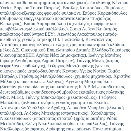
οδοντοπροσθετικού τμήματος και αναπληρωτής διευθυντής Κέντρου
Υγείας Βορείου Τομέα Πατρών), Βασίλης Κουτσούκος (δημόσιος
υπάλληλος-εξωτερικός φρουρός φυλακών), Σπύρος Κυριακόπουλος
(σύμβουλος επαγγελματικού προσανατολισμού-πτυχιούχος
Θεολογίας), Βάσια Λαμπροπούλου (τεχνολόγος τροφίμων και
περιβάλλοντος-ιδιωτική υπάλληλος), Σοφία Λεβεντέλη (ιατρός
παιδίατρος-διευθύντρια ΕΣΥ), Λεωνίδας Λιακόπουλος (ιατρός-
διευθυντής γενικής ιατρικής Π.Ι. Πλατανίου), Κωνσταντίνος
Λοτσάρης (οικονομολόγος-στέλεχος χρηματοοικονομικού κλάδου-
μέλος Δ.Σ. Οικονομικού Επιμελητηρίου Δυτικής Ελλάδας-Τομεάρχης
Οικονομίας ΔΕΕΠ Αχαΐας Νέας Δημοκρατίας), Ιωάννης Μανέτας
(πρώην Αντιδήμαρχος Δήμου Πατρέων), Γιάννης Μάνος (ιατρός-
νεφρολόγος παθολόγος), Γεώργιος Μαντζουράνης (γενικός
οικογενειακός ιατρός-διευθυντής Κέντρου Υγείας Νοτίου Τομέα
Πατρών), Γεράσιμος Μεντζελόπουλος (χημικός μηχανικός), Χριστίνα
Μήλια (εκπαιδευτικός-φιλόλογος), Αγγελική Μοσχοπούλου
(διευθύντρια εκπαίδευσης και κατάρτισης Κ.Δ.Β.Μ.-εκπαιδευτικός
δευτεροβάθμιας εκπαίδευσης-σύμβουλος εκπαιδευτικής πολιτικής
MSc. M.Ed), Γιάννης Μπακαλάρος (μελισσοκόμος), Γεώργιος
Μπαλάσης (ανθυπαστυνόμος-γενικός γραμματέας Ενωσης
Αστυνομικών Υπαλλήλων Αχαΐας), Λευκοθέα Μπάρλου (ιδιωτική
υπάλληλος), Ανδρέας Μπεκίρης (στρατιωτικός), Χαράλαμπος
Νικολετόπουλος (απόστρατος στρατού ξηράς-ιδιοκτήτης Ράδιο
Μεσσάτιδα), Ελένη Νικολοπούλου (ιδιωτική υπάλληλος), Γιάννης
Νταβλούρος (απόφοιτος διοίκησης επιχειρήσεων Πανεπιστημίου