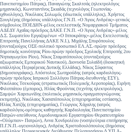
Πανεπιστημίου Πάτρας), Παναγιώτης Σκαλτσάς (ηλεκτρολόγος
μηχανικός), Κωνσταντίνος Σκιαδάς (τεχνολόγος Γεωπονίας-
ιχθυολόγος), Νικόλαος Σολωμός (ιδιωτικός υπάλληλος), Χρήστος
Σουγλέρης (δημόσιος υπάλληλος Γ.Ν.Π. «Ο Άγιος Ανδρέας»-γενικός
σύμβουλος ΠΟΕΔΗΝ-μέλος εκτελεστικής Νομαρχιακού Τμήματος
ΑΔΕΔΥ Αχαΐας-πρόεδρος ΔΑΚΕ Γ.Ν.Π. «Ο Άγιος Ανδρέας»-μέλος
Δ.Σ. Σωματείου Εργαζομένων «Ο Ιπποκράτης»-μέλος Εκτελεστικής
Επιτροπής Πανελλήνιας ΔΑΚΕ Ν.Ι.), Μιχάλης Σπυρόπουλος
(συνταξιούχος ΟΣΕ-πολιτικό προσωπικό ΕΛ.ΑΣ.-πρώην πρόεδρος
δημοτικής κοινότητας Ρίου-πρώην πρόεδρος Σχολικής Επιτροπής 2ου
Νηπιαγωγείου Ρίου), Νίκος Σταματόπουλος (συνταξιούχος
αξιωματικός Εμπορικού Ναυτικού), Διονυσία Συλαϊδή (διοικητική
υπάλληλος Περιφέρειας Δυτικής Ελλάδας), Νίκος Σύφαντος
(δημοσιογράφος), Απόστολος Σωτηρούδης (ιατρός καρδιολόγος-
πρώην πρόεδρος Ιατρικού Συλλόγου Πάτρας-διευθυντής ΕΣΥ),
Νικόλαος Τσεκούρας (στρατιωτικός Πολεμικής Αεροπορίας), Ειρήνη
Φιλιππάτου (έμπορος), Ηλίας Φρούντας (τεχνίτης ηλεκτρολόγος),
Σαμψών Χαριτωνίδης (πολιτικός μηχανικός-πραγματογνώμονας
εκτιμητής), Νικόλαος Χασαπόπουλος (επιχειρηματίας εστίασης),
Ηλίας Χατζής (επιχειρηματίας), Γεώργιος Χάχαλης (ιατρός
καρδιολόγος-ομότιμος καθηγητής Καρδιολογίας Πανεπιστημίου
Πατρών-υπεύθυνος Αιμοδυναμικού Εργαστηρίου Θεραπευτηρίου
«Ολύμπιον» Πατρών), Αννα Χονδρολέου (νοσηλεύτρια επιτήρησης
Π.Γ.Ν.Π.-υγειονολόγος), Ανδρέας Χριστοδουλόπουλος (δημόσιος
υπάλληλος Περιφερειακής Διεύθυνσης Πελοποννήσου Δ.ΥΠ.Α-