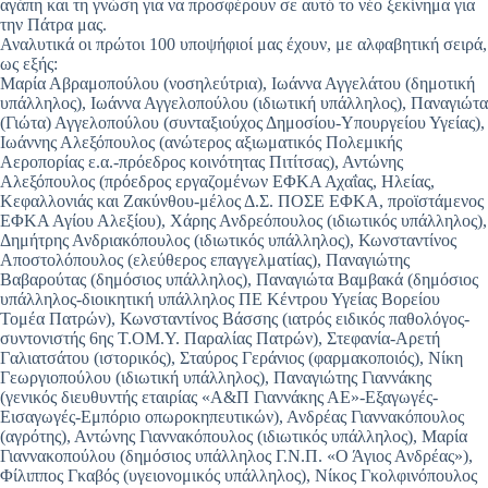
αγάπη και τη γνώση για να προσφέρουν σε αυτό το νέο ξεκίνημα για
την Πάτρα μας.
Αναλυτικά οι πρώτοι 100 υποψήφιοί μας έχουν, με αλφαβητική σειρά,
ως εξής:
Μαρία Αβραμοπούλου (νοσηλεύτρια), Ιωάννα Αγγελάτου (δημοτική
υπάλληλος), Ιωάννα Αγγελοπούλου (ιδιωτική υπάλληλος), Παναγιώτα
(Γιώτα) Αγγελοπούλου (συνταξιούχος Δημοσίου-Υπουργείου Υγείας),
Ιωάννης Αλεξόπουλος (ανώτερος αξιωματικός Πολεμικής
Αεροπορίας ε.α.-πρόεδρος κοινότητας Πιτίτσας), Αντώνης
Αλεξόπουλος (πρόεδρος εργαζομένων ΕΦΚΑ Αχαΐας, Ηλείας,
Κεφαλλονιάς και Ζακύνθου-μέλος Δ.Σ. ΠΟΣΕ ΕΦΚΑ, προϊστάμενος
ΕΦΚΑ Αγίου Αλεξίου), Χάρης Ανδρεόπουλος (ιδιωτικός υπάλληλος),
Δημήτρης Ανδριακόπουλος (ιδιωτικός υπάλληλος), Κωνσταντίνος
Αποστολόπουλος (ελεύθερος επαγγελματίας), Παναγιώτης
Βαβαρούτας (δημόσιος υπάλληλος), Παναγιώτα Βαμβακά (δημόσιος
υπάλληλος-διοικητική υπάλληλος ΠΕ Κέντρου Υγείας Βορείου
Τομέα Πατρών), Κωνσταντίνος Βάσσης (ιατρός ειδικός παθολόγος-
συντονιστής 6ης Τ.ΟΜ.Υ. Παραλίας Πατρών), Στεφανία-Αρετή
Γαλιατσάτου (ιστορικός), Σταύρος Γεράνιος (φαρμακοποιός), Νίκη
Γεωργιοπούλου (ιδιωτική υπάλληλος), Παναγιώτης Γιαννάκης
(γενικός διευθυντής εταιρίας «Α&Π Γιαννάκης ΑΕ»-Εξαγωγές-
Εισαγωγές-Εμπόριο οπωροκηπευτικών), Ανδρέας Γιαννακόπουλος
(αγρότης), Αντώνης Γιαννακόπουλος (ιδιωτικός υπάλληλος), Μαρία
Γιαννακοπούλου (δημόσιος υπάλληλος Γ.Ν.Π. «Ο Άγιος Ανδρέας»),
Φίλιππος Γκαβός (υγειονομικός υπάλληλος), Νίκος Γκολφινόπουλος