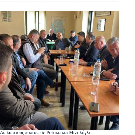
Δίπλα στους πολίτες σε Ροϊτικα και Μιντιλόγλι