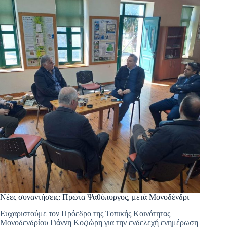
Νέες συναντήσεις: Πρώτα Ψαθόπυργος, μετά Μονοδένδρι
Ευχαριστούμε τον Πρόεδρο της Τοπικής Κοινότητας
Μονοδενδρίου Γιάννη Κοζιώρη για την ενδελεχή ενημέρωση